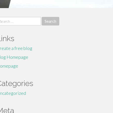
earch
r:
Links
reate a free blog
log Homepage
omepage
Categories
ncategorized
Meta