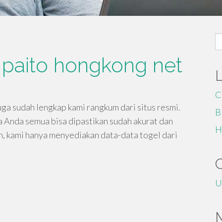
S
fo
 paito hongkong net
C
uga sudah lengkap kami rangkum dari situs resmi.
B
a Anda semua bisa dipastikan sudah akurat dan
H
n, kami hanya menyediakan data-data togel dari
U